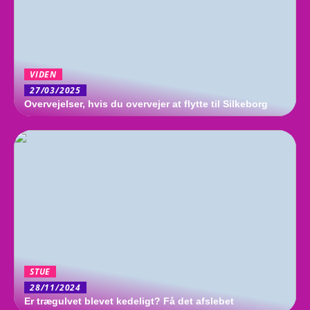
VIDEN
27/03/2025
Overvejelser, hvis du overvejer at flytte til Silkeborg
STUE
28/11/2024
Er trægulvet blevet kedeligt? Få det afslebet