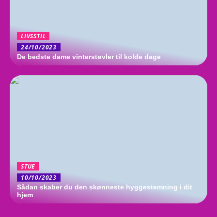
LIVSSTIL
24/10/2023
De bedste dame vinterstøvler til kolde dage
STUE
10/10/2023
Sådan skaber du den skønneste hyggestemning i dit
hjem