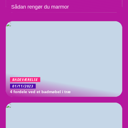
Sådan rengør du marmor
BADEVÆRELSE
01/11/2023
4 fordele ved et badmøbel i træ