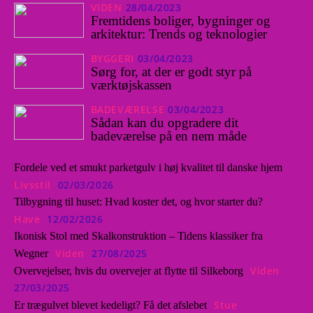
VIDEN
28/04/2023
Fremtidens boliger, bygninger og
arkitektur: Trends og teknologier
BYGGERI
03/04/2023
Sørg for, at der er godt styr på
værktøjskassen
BADEVÆRELSE
03/04/2023
Sådan kan du opgradere dit
badeværelse på en nem måde
Fordele ved et smukt parketgulv i høj kvalitet til danske hjem
Livsstil
02/03/2026
Tilbygning til huset: Hvad koster det, og hvor starter du?
Have
12/02/2026
Ikonisk Stol med Skalkonstruktion – Tidens klassiker fra
Viden
27/08/2025
Wegner
Viden
Overvejelser, hvis du overvejer at flytte til Silkeborg
27/03/2025
Stue
Er trægulvet blevet kedeligt? Få det afslebet