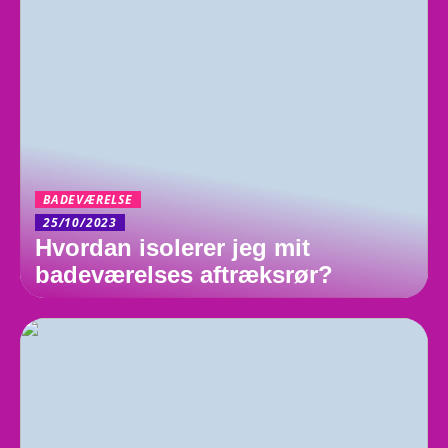
BADEVÆRELSE
25/10/2023
Hvordan isolerer jeg mit
badeværelses aftræksrør?