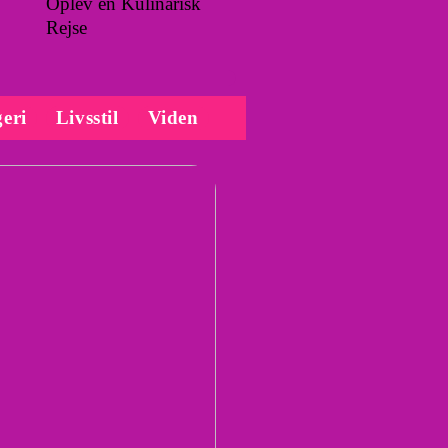
Oplev en Kulinarisk
Rejse
eri
Livsstil
Viden