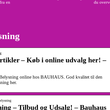
fra en
du overve
sning
ng
rtikler – Køb i online udvalg her! –
& Belysning online hos BAUHAUS. God kvalitet til den
ning her.
belysning
sning – Tilbud og Udsalg! – Bauhaus