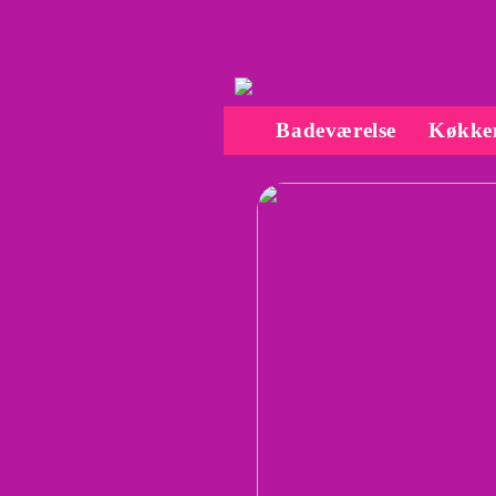
Badeværelse
Køkke