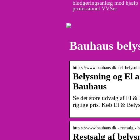
blødgøringsanlæg med hjælp 
professionel VVSer
Bauhaus bely
http s://www.bauhaus.dk › el-belysni
Belysning og El a
Bauhaus
Se det store udvalg af El 
rigtige pris. Køb El & Belys
http s://www.bauhaus.dk › restsalg › 
Restsalg af bely