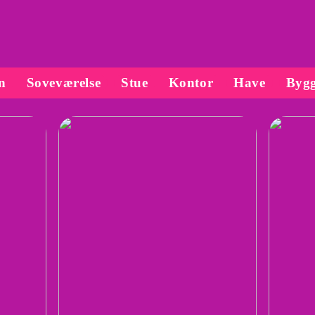
n
Soveværelse
Stue
Kontor
Have
Bygg