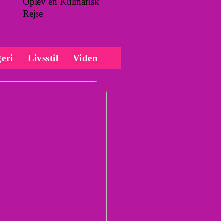
Oplev en Kulinarisk
Rejse
eri
Livsstil
Viden