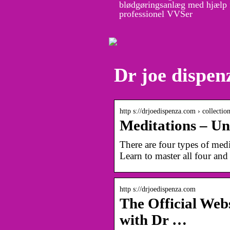
blødgøringsanlæg med hjælp 
professionel VVSer
Dr joe dispen
http s://drjoedispenza.com › collectio
Meditations – Un
There are four types of medi
Learn to master all four and 
http s://drjoedispenza.com
The Official Web
with Dr …