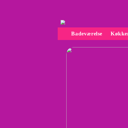
Badeværelse
Køkke