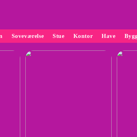
n
Soveværelse
Stue
Kontor
Have
Bygg