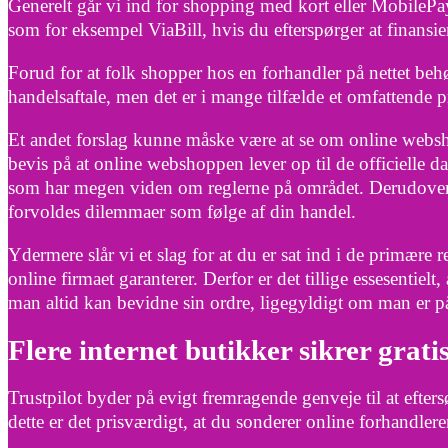
Generelt går vi ind for shopping med kort eller MobilePa
som for eksempel ViaBill, hvis du efterspørger at finansi
Forud for at folk shopper hos en forhandler på nettet be
handelsaftale, men det er i mange tilfælde et omfattende p
Et andet forslag kunne måske være at se om online websh
bevis på at online webshoppen lever op til de officielle da
som har megen viden om reglerne på området. Derudover gi
forvoldes dilemmaer som følge af din handel.
Ydermere slår vi et slag for at du er sat ind i de primære
online firmaet garanterer. Derfor er det tillige essesentielt
man altid kan bevidne sin ordre, ligegyldigt om man er p
Flere internet butikker sikrer grati
Trustpilot byder på evigt fremragende genveje til at eft
dette er det prisværdigt, at du sonderer online forhandlere