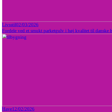
Livsstil
02/03/2026
Fordele ved et smukt parketgulv i høj kvalitet til danske 
Have
12/02/2026