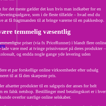
en for det meste gælder det kun hvis man indkøber for en
 leveringsudgave, som i de fleste tilfælde – hvad end du
e at få fragtmanden til at bringe varerne til en pakkeshop.
 være temmelig væsentlig
ammenligne priser (via fx PriceRunner) i blandt flere onlin
jem
e lade være med at tvinge prisniveauet på deres produkter –
kolossalt, og endda nogle gange yde levering uden
ere et par forskellige online virksomheder efter udsalg
ret til at få den skarpeste pris.
r afsætter produkter til en salgspris der anses for helt
m en falsk netshop. Bestillinger med betalingskort er i hver
kunde overfor uærlige online selskaber.