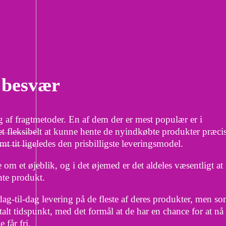
 besvær
lg af fragtmetoder. En af dem der er mest populær er i
get fleksibelt at kunne hente de nyindkøbte produkter præci
mt tit ligeledes den prisbilligste leveringsmodel.
 om et øjeblik, og i det øjemed er det aldeles væsentligt at
nte produkt.
ag-til-dag levering på de fleste af deres produkter, men s
talt tidspunkt, med det formål at de har en chance for at nå
 får fri.