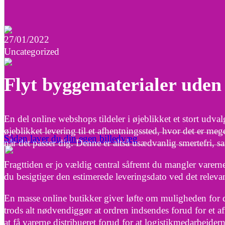
27/01/2022
Uncategorized
Flyt byggematerialer uden
En del online webshops tildeler i øjeblikket et stort udva
øjeblikket levering til et afhentningssted, hvor det er me
Sådan laver du din egen billedvæg
når det passer dig. Denne er altså usædvanlig smertefri, sa
Fragttiden er jo vældig central såfremt du mangler varerne
du besigtiger den estimerede leveringsdato ved det releva
En masse online butikker giver løfte om muligheden for d
trods alt nødvendiggør at ordren indsendes forud for et af
at få varerne distribueret forud for at logistikmedarbejderne