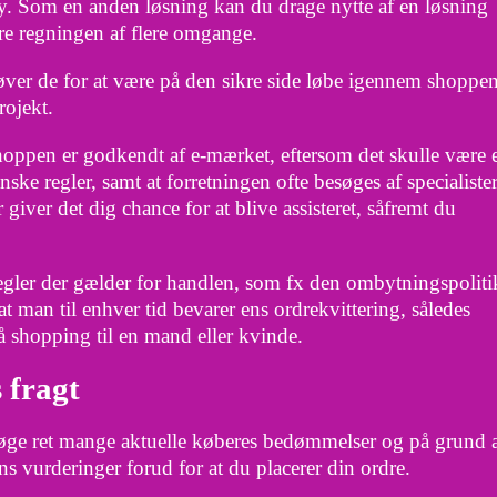
y. Som en anden løsning kan du drage nytte af en løsning
ere regningen af flere omgange.
høver de for at være på den sikre side løbe igennem shoppe
rojekt.
oppen er godkendt af e-mærket, eftersom det skulle være 
nske regler, samt at forretningen ofte besøges af specialiste
ver det dig chance for at blive assisteret, såfremt du
 regler der gælder for handlen, som fx den ombytningspoliti
, at man til enhver tid bevarer ens ordrekvittering, således
å shopping til en mand eller kvinde.
s fragt
ersøge ret mange aktuelle køberes bedømmelser og på grund 
ns vurderinger forud for at du placerer din ordre.