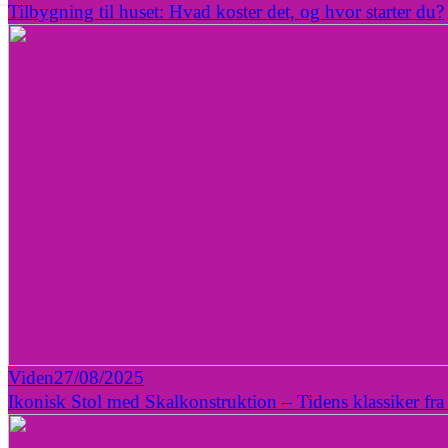
Tilbygning til huset: Hvad koster det, og hvor starter du?
Viden
27/08/2025
Ikonisk Stol med Skalkonstruktion – Tidens klassiker fr