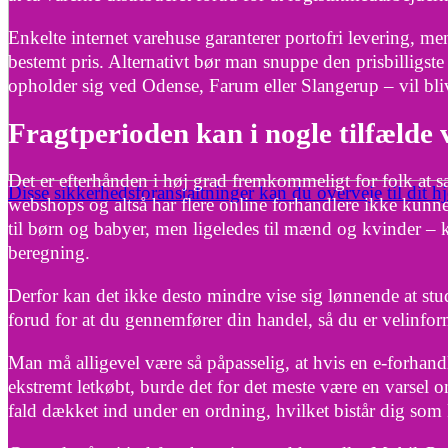
Enkelte internet varehuse garanterer portofri levering, m
bestemt pris. Alternativt bør man snuppe den prisbilligste
opholder sig ved Odense, Farum eller Slangerup – vil bliv
Fragtperioden kan i nogle tilfælde
Det er efterhånden i høj grad fremkommeligt for folk at s
Disse sikkerhedsforanstaltninger kan du overveje til dit h
webshops og altså har flere online forhandlere ikke kunn
til børn og babyer, men ligeledes til mænd og kvinder – 
beregning.
Derfor kan det ikke desto mindre vise sig lønnende at stud
forud for at du gennemfører din handel, så du er velinforme
Man må alligevel være så påpasselig, at hvis en e-forhandle
ekstremt letkøbt, burde det for det meste være en varsel o
fald dækket ind under en ordning, hvilket bistår dig som 