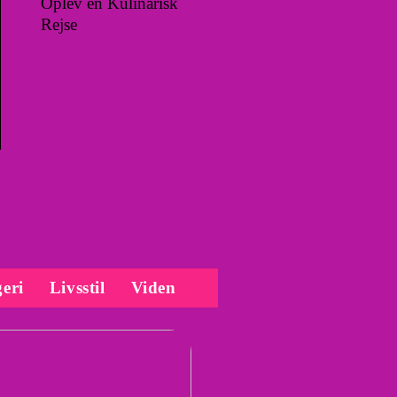
Oplev en Kulinarisk
Rejse
eri
Livsstil
Viden