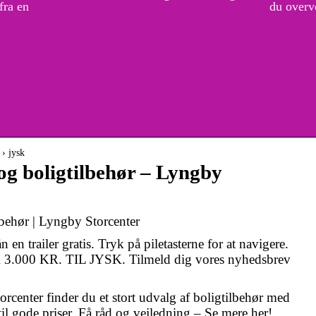
fra en
du overve
 › jysk
og boligtilbehør – Lyngby
behør | Lyngby Storcenter
en trailer gratis. Tryk på piletasterne for at navigere.
00 KR. TIL JYSK. Tilmeld dig vores nyhedsbrev
orcenter finder du et stort udvalg af boligtilbehør med
til gode priser. Få råd og vejledning – Se mere her!