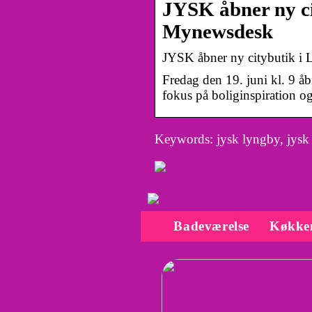
JYSK åbner ny ci
Mynewsdesk
JYSK åbner ny citybutik i
​Fredag den 19. juni kl. 9 
fokus på boliginspiration o
Keywords: jysk lyngby, jysk 
Badeværelse
Køkke