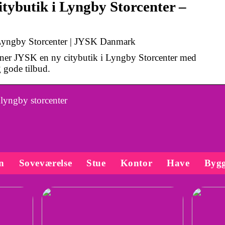
tybutik i Lyngby Storcenter –
 Lyngby Storcenter | JYSK Danmark
åbner JYSK en ny citybutik i Lyngby Storcenter med
g gode tilbud.
lyngby storcenter
n
Soveværelse
Stue
Kontor
Have
Bygg