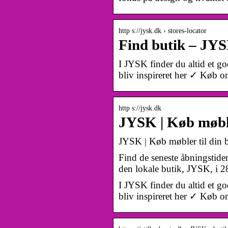
http s://jysk.dk › stores-locator
Find butik – JY
I JYSK finder du altid et go
bliv inspireret her ✓ Køb o
http s://jysk.dk
JYSK | Køb møbler
JYSK | Køb møbler til din b
Find de seneste åbningstide
den lokale butik, JYSK, i 
I JYSK finder du altid et go
bliv inspireret her ✓ Køb o