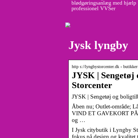
blødgøringsanlæg med hjælp 
professionel VVSer
Jysk lyngby
http s://lyngbystorcenter.dk › butikker
JYSK | Sengetøj 
Storcenter
JYSK | Sengetøj og boligtil
Åben nu; Outlet-område; Lån 
VIND ET GAVEKORT PÅ 3.0
og …
I Jysk citybutik i Lyngby St
fokus på design og kvalitet 