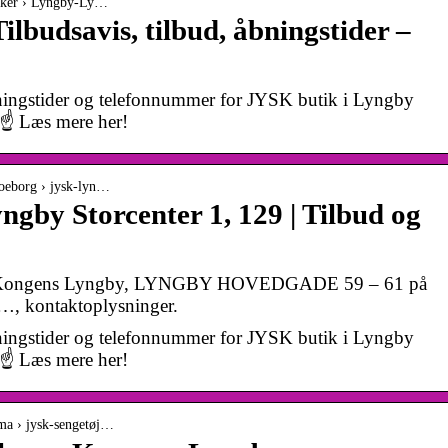
tikker › Lyngby-Ly…
lbudsavis, tilbud, åbningstider –
bningstider og telefonnummer for JYSK butik i Lyngby
. ☝ Læs mere her!
soeborg › jysk-lyn…
gby Storcenter 1, 129 | Tilbud og
r i Kongens Lyngby, LYNGBY HOVEDGADE 59 – 61 på
, kontaktoplysninger.
bningstider og telefonnummer for JYSK butik i Lyngby
. ☝ Læs mere her!
rma › jysk-sengetøj…