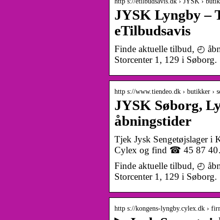
http s://etilbudsavis.dk › JYSK › bu
JYSK Lyngby – Ti
eTilbudsavis
Finde aktuelle tilbud, ◴ å
Storcenter 1, 129 i Søborg
http s://www.tiendeo.dk › butikker › 
JYSK Søborg, Lyn
åbningstider
Tjek Jysk Sengetøjslage
Cylex og find ☎ 45 87 40…
Finde aktuelle tilbud, ◴ å
Storcenter 1, 129 i Søborg
http s://kongens-lyngby.cylex.dk › fi