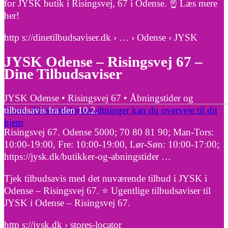
for JYSK butik i Risingsvej, 67 i Odense. ☝ Læs mere
her!
http s://dinetilbudsaviser.dk › … › Odense › JYSK
JYSK Odense – Risingsvej 67 –
Dine Tilbudsaviser
JYSK Odense • Risingsvej 67 • Åbningstider og
Disse sikkerhedsforanstaltninger kan du overveje til dit
tilbudsavis fra den 10.2.
hjem
Risingsvej 67. Odense 5000; 70 80 81 90; Man-Tors:
10:00-19:00, Fre: 10:00-19:00, Lør-Søn: 10:00-17:00;
https://jysk.dk/butikker-og-abningstider …
Tjek tilbudsavis med det nuværende tilbud i JYSK i
Odense – Risingsvej 67. ⭐ Ugentlige tilbudsaviser til
JYSK i Odense – Risingsvej 67.
http s://jysk.dk › stores-locator