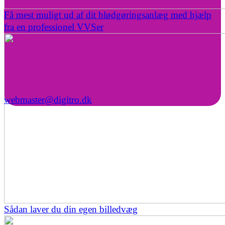
Få mest muligt ud af dit blødgøringsanlæg med hjælp
fra en professionel VVSer
webmaster@digitro.dk
Sådan laver du din egen billedvæg