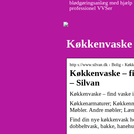
blødgøringsanlæg med hjælp 
professionel VVSer
Køkkenvaske 
http s://www.silvan.dk › Bolig › Køk
Køkkenvaske – fin
– Silvan
Køkkenvaske – find vaske i 
Køkkenarmaturer; Køkkenmas
Møbler. Andre møbler; Læne
Find din nye køkkenvask ho
dobbeltvask, bakke, hanehul