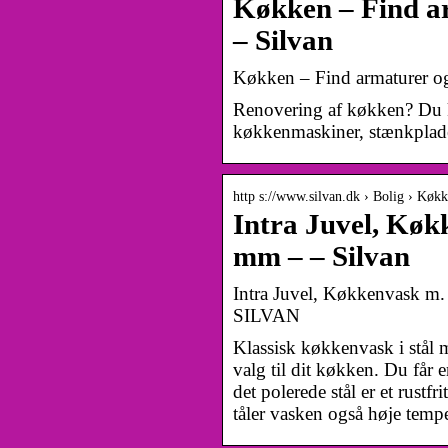
Køkken – Find ar
– Silvan
Køkken – Find armaturer og
Renovering af køkken? Du k
køkkenmaskiner, stænkplader
http s://www.silvan.dk › Bolig › Køk
Intra Juvel, Køk
mm – – Silvan
Intra Juvel, Køkkenvask m.
SILVAN
Klassisk køkkenvask i stål m
valg til dit køkken. Du får
det polerede stål er et rustf
tåler vasken også høje te