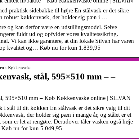
enkelt m/bakke – Køb Køkkenvaske online | SILVAN
ed praktisk sidebakke til højre En stålvask er det sikre
 en robust køkkenvask, der holder sig pæn i …
vare og kan derfor være en udstillingsmodel. Selve
ngerer fuldt ud og opfylder vores kvalitetssikring.
al. Vi kan ikke garantere, at din lokale Silvan har varen
t top kvalitet og… Køb nu for kun 1.839,95
ken › Køkkenvaske
kenvask, stål, 595×510 mm – –
stål, 595×510 mm – Køb Køkkenvaske online | SILVAN
 stål til dit køkken En stålvask er det sikre valg til dit
kkenvask, der holder sig pæn i mange år, og stålet er et
e, som er let at rengøre. Derudover tåler vasken også høje
… Køb nu for kun 5.049,95