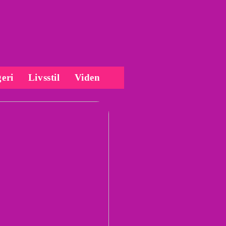
eri
Livsstil
Viden