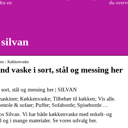
fra en
du overve
silvan
ken › Køkkenvaske
d vaske i sort, stål og messing her
sort, stål og messing her | SILVAN
kiner; Køkkenvaske; Tilbehør til køkken; Vis alle.
stole & sofaer; Puffer; Sofaborde; Spiseborde …
s Silvan. Vi har både køkkenvaske med enkelt- og
 og i mange materialer. Se vores udvalg her.