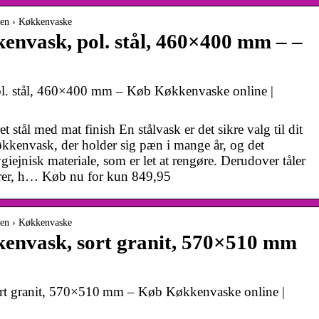
ken › Køkkenvaske
kenvask, pol. stål, 460×400 mm – –
ol. stål, 460×400 mm – Køb Køkkenvaske online |
 stål med mat finish En stålvask er det sikre valg til dit
kkenvask, der holder sig pæn i mange år, og det
hygiejnisk materiale, som er let at rengøre. Derudover tåler
urer, h… Køb nu for kun 849,95
ken › Køkkenvaske
kenvask, sort granit, 570×510 mm
ort granit, 570×510 mm – Køb Køkkenvaske online |