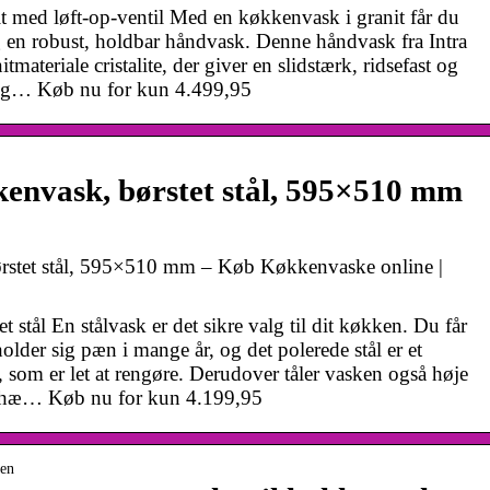
it med løft-op-ventil Med en køkkenvask i granit får du
g en robust, holdbar håndvask. Denne håndvask fra Intra
nitmateriale cristalite, der giver en slidstærk, ridsefast og
lig… Køb nu for kun 4.499,95
kenvask, børstet stål, 595×510 mm
ørstet stål, 595×510 mm – Køb Køkkenvaske online |
 stål En stålvask er det sikre valg til dit køkken. Du får
lder sig pæn i mange år, og det polerede stål er et
e, som er let at rengøre. Derudover tåler vasken også høje
s. hæ… Køb nu for kun 4.199,95
ken