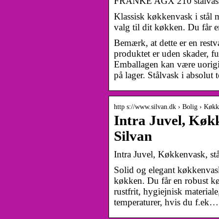
FRANKE AGX 210 stålvask 
Klassisk køkkenvask i stål m
valg til dit køkken. Du får
Bemærk, at dette er en rest
produktet er uden skader, fu
Emballagen kan være uorigin
på lager. Stålvask i absolu
http s://www.silvan.dk › Bolig › Køk
Intra Juvel, Køk
Silvan
Intra Juvel, Køkkenvask, 
Solid og elegant køkkenvask i
køkken. Du får en robust kø
rustfrit, hygiejnisk material
temperaturer, hvis du f.ek