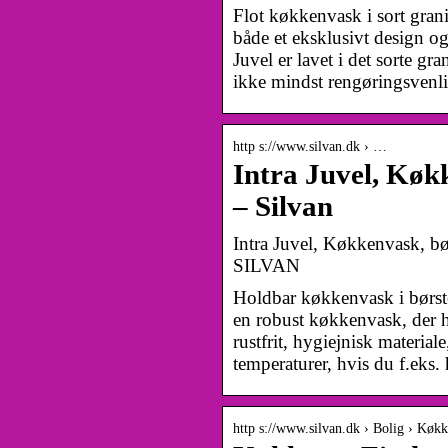
Flot køkkenvask i sort gran
både et eksklusivt design o
Juvel er lavet i det sorte gra
ikke mindst rengøringsven
http s://www.silvan.dk › …
Intra Juvel, Køk
– Silvan
Intra Juvel, Køkkenvask, b
SILVAN
Holdbar køkkenvask i børstet
en robust køkkenvask, der ho
rustfrit, hygiejnisk material
temperaturer, hvis du f.ek
http s://www.silvan.dk › Bolig › Køk