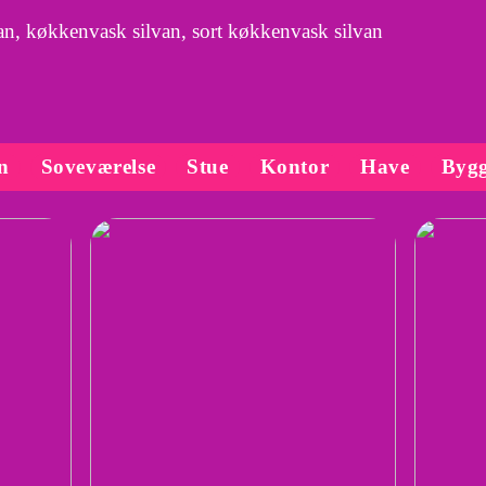
n, køkkenvask silvan, sort køkkenvask silvan
n
Soveværelse
Stue
Kontor
Have
Bygg