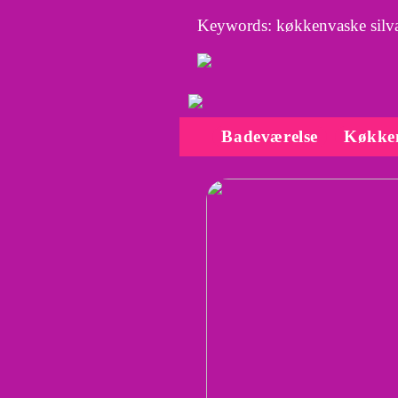
Keywords: køkkenvaske silva
Badeværelse
Køkke