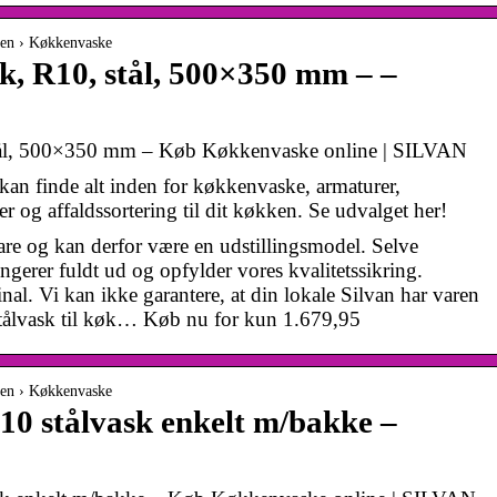
ken › Køkkenvaske
, R10, stål, 500×350 mm – –
tål, 500×350 mm – Køb Køkkenvaske online | SILVAN
an finde alt inden for køkkenvaske, armaturer,
 og affaldssortering til dit køkken. Se udvalget her!
vare og kan derfor være en udstillingsmodel. Selve
ngerer fuldt ud og opfylder vores kvalitetssikring.
al. Vi kan ikke garantere, at din lokale Silvan har varen
 stålvask til køk… Køb nu for kun 1.679,95
ken › Køkkenvaske
stålvask enkelt m/bakke –