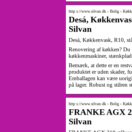
http s://www.silvan.dk › Bolig › Køk
Desá, Køkkenvask
Silvan
Desá, Køkkenvask, R10, s
Renovering af køkken? Du k
køkkenmaskiner, stænkplader
Bemærk, at dette er en rest
produktet er uden skader, fu
Emballagen kan være uorigin
på lager. Robust og stilren
http s://www.silvan.dk › Bolig › Køk
FRANKE AGX 210 
Silvan