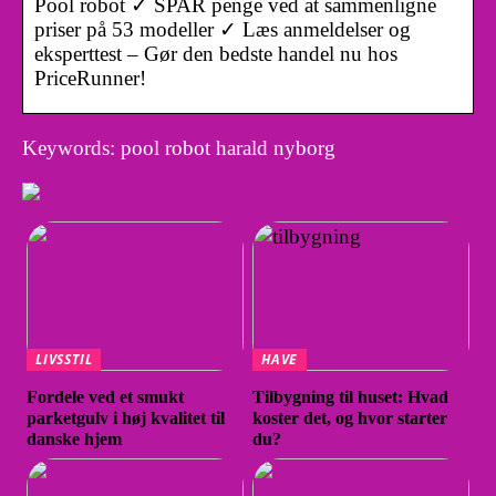
Pool robot ✓ SPAR penge ved at sammenligne
priser på 53 modeller ✓ Læs anmeldelser og
eksperttest – Gør den bedste handel nu hos
PriceRunner!
Keywords: pool robot harald nyborg
LIVSSTIL
HAVE
Fordele ved et smukt
Tilbygning til huset: Hvad
parketgulv i høj kvalitet til
koster det, og hvor starter
danske hjem
du?