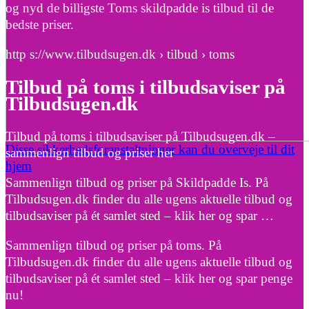
og nyd de billigste Toms skildpadde is tilbud til de
bedste priser.
http s://www.tilbudsugen.dk › tilbud › toms
Tilbud på toms i tilbudsaviser på
Tilbudsugen.dk
Tilbud på toms i tilbudsaviser på Tilbudsugen.dk –
Disse sikkerhedsforanstaltninger kan du overveje til dit
sammenlign tilbud og priser her
hjem
Sammenlign tilbud og priser på Skildpadde Is. På
Tilbudsugen.dk finder du alle ugens aktuelle tilbud og
tilbudsaviser på ét samlet sted – klik her og spar …
Sammenlign tilbud og priser på toms. På
Tilbudsugen.dk finder du alle ugens aktuelle tilbud og
tilbudsaviser på ét samlet sted – klik her og spar penge
nu!