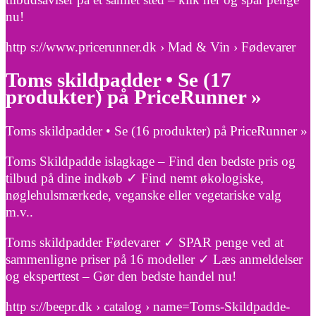
nu!
http s://www.pricerunner.dk › Mad & Vin › Fødevarer
Toms skildpadder • Se (17
produkter) på PriceRunner »
Toms skildpadder • Se (16 produkter) på PriceRunner »
Toms Skildpadde islagkage – Find den bedste pris og
tilbud på dine indkøb ✓ Find nemt økologiske,
nøglehulsmærkede, veganske eller vegetariske valg
m.v..
Toms skildpadder Fødevarer ✓ SPAR penge ved at
sammenligne priser på 16 modeller ✓ Læs anmeldelser
og eksperttest – Gør den bedste handel nu!
http s://beepr.dk › catalog › name=Toms-Skildpadde-