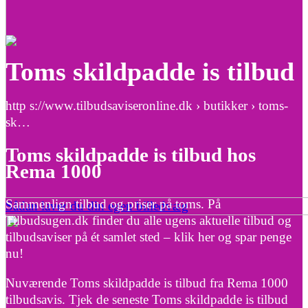
Toms skildpadde is tilbud
http s://www.tilbudsaviseronline.dk › butikker › toms-
sk…
Toms skildpadde is tilbud hos
Rema 1000
Sammenlign tilbud og priser på toms. På
Sådan laver du din egen billedvæg
Tilbudsugen.dk finder du alle ugens aktuelle tilbud og
tilbudsaviser på ét samlet sted – klik her og spar penge
nu!
Nuværende Toms skildpadde is tilbud fra Rema 1000
tilbudsavis. Tjek de seneste Toms skildpadde is tilbud