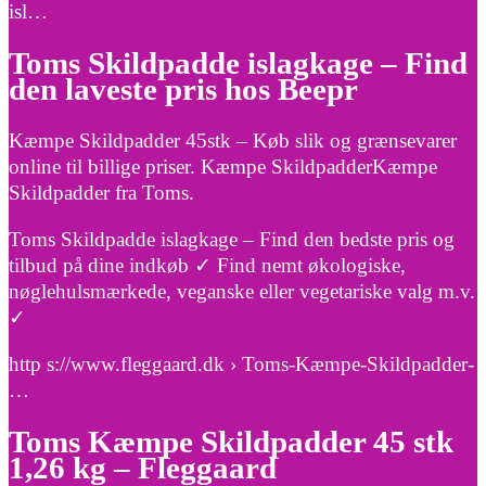
isl…
Toms Skildpadde islagkage – Find
den laveste pris hos Beepr
Kæmpe Skildpadder 45stk – Køb slik og grænsevarer
online til billige priser. Kæmpe SkildpadderKæmpe
Skildpadder fra Toms.
Toms Skildpadde islagkage – Find den bedste pris og
tilbud på dine indkøb ✓ Find nemt økologiske,
nøglehulsmærkede, veganske eller vegetariske valg m.v.
✓
http s://www.fleggaard.dk › Toms-Kæmpe-Skildpadder-
…
Toms Kæmpe Skildpadder 45 stk
1,26 kg – Fleggaard