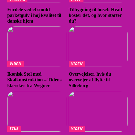
Fordele ved et smukt
Tilbygning til huset: Hvad
parketgulv i høj kvalitet til
koster det, og hvor starter
danske hjem
du?
VIDEN
VIDEN
Ikonisk Stol med
Overvejelser, hvis du
Skalkonstruktion – Tidens
overvejer at flytte til
klassiker fra Wegner
Silkeborg
STUE
VIDEN