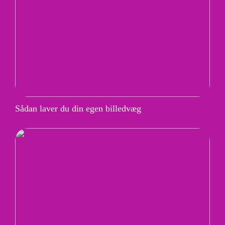
Sådan laver du din egen billedvæg