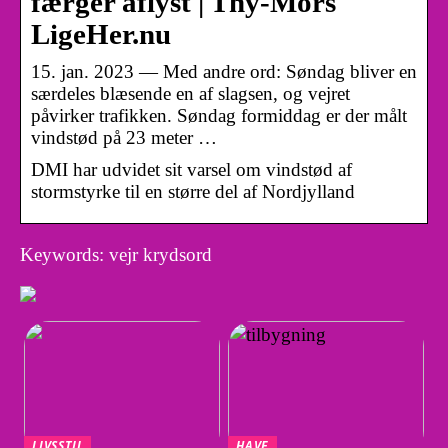
færger aflyst | Thy-Mors
LigeHer.nu
15. jan. 2023 — Med andre ord: Søndag bliver en
særdeles blæsende en af slagsen, og vejret
påvirker trafikken. Søndag formiddag er der målt
vindstød på 23 meter …
DMI har udvidet sit varsel om vindstød af
stormstyrke til en større del af Nordjylland
Keywords: vejr krydsord
LIVSSTIL
HAVE