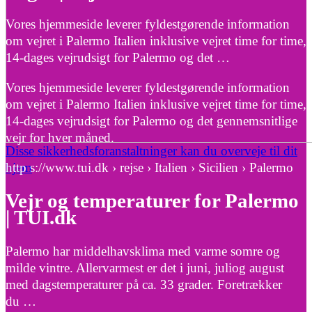
Vores hjemmeside leverer fyldestgørende information
om vejret i Palermo Italien inklusive vejret time for time,
14-dages vejrudsigt for Palermo og det …
Vores hjemmeside leverer fyldestgørende information
om vejret i Palermo Italien inklusive vejret time for time,
14-dages vejrudsigt for Palermo og det gennemsnitlige
vejr for hver måned.
Disse sikkerhedsforanstaltninger kan du overveje til dit
hjem
http s://www.tui.dk › rejse › Italien › Sicilien › Palermo
Vejr og temperaturer for Palermo
| TUI.dk
Palermo har middelhavsklima med varme somre og
milde vintre. Allervarmest er det i juni, juliog august
med dagstemperaturer på ca. 33 grader. Foretrækker
du …