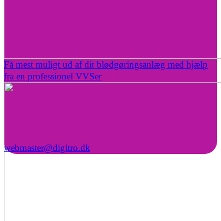
Få mest muligt ud af dit blødgøringsanlæg med hjælp
fra en professionel VVSer
webmaster@digitro.dk