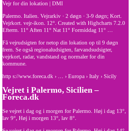
Vejr for din lokation | DMI
Palermo. Italien. Vejrarkiv · 2 døgn · 3-9 døgn; Kort.
Vejrkort. vejr-ikon. 12°. Created with Highcharts 7.2.0
Efterm. 11° Aften 11° Nat 11° Formiddag 11° …
Få vejrudsigten for netop din lokation op til 9 døgn
frem. Se også regionaludsigten, farvandsudsigter,
vejrkort, radar, vandstand og normaler for din
kommune.
http s://www.foreca.dk › … › Europa › Italy › Sicily
Vejret i Palermo, Sicilien –
Foreca.dk
Se vejret i dag og i morgen for Palermo. Høj i dag 13°,
lav 9°, Høj i morgen 13°, lav 8°.
Se vejret i dag og i morgen for Palermo. Høj i dag 14°,