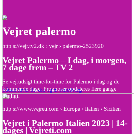
Vejret palermo
http s://vejr.tv2.dk › vejr › palermo-2523920
Vejret Palermo – I dag, i morgen,
7 dage frem – TV 2
Se vejrudsigt time-for-time for Palermo i dag og de
kommende dage. Prognoser opdateres flere gange
Sådan laver du din egen billedvæg
dagligt.
http s://www.vejreti.com › Europa › Italien › Sicilien
Vejret i Palermo Italien 2023 | 14-
dages | Vejreti.com