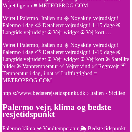
Vejret lige nu ≡ METEOPROG.COM
Vejret i Palermo, Italien nu ☀️ Nøyaktig vejrudsigt i
Palermo i dag ⛅ Detaljeret vejrudsigt i 1-15 dage ፠
Langtids vejrudsigt ፠ Vejr widget ፠ Vejrkort …
Vejret i Palermo, Italien nu ☀️ Nøyaktig vejrudsigt i
Palermo i dag ⛅ Detaljeret vejrudsigt i 1-15 dage ፠
Langtids vejrudsigt ፠ Vejr widget ፠ Vejrkort ፠ Satellite
bilder ፠ Vanntemperatur ✅ Vejret vind ✅ Regnvejr ☔
Temperatur i dag, i nat ✅ Luftfugtighed ≡
METEOPROG.COM
http s://www.bedsterejsetidspunkt.dk › Italien › Sicilien
Palermo vejr, klima og bedste
resjetidspunkt
Palermo klima ☀️ Vandtemperatur 🌦️ Bedste tidspunkt