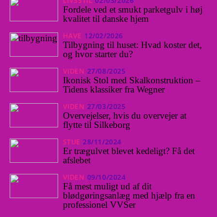
LIVSSTIL
02/03/2026
Fordele ved et smukt parketgulv i høj
kvalitet til danske hjem
HAVE
12/02/2026
Tilbygning til huset: Hvad koster det,
og hvor starter du?
VIDEN
27/08/2025
Ikonisk Stol med Skalkonstruktion –
Tidens klassiker fra Wegner
VIDEN
27/03/2025
Overvejelser, hvis du overvejer at
flytte til Silkeborg
STUE
28/11/2024
Er trægulvet blevet kedeligt? Få det
afslebet
VIDEN
09/10/2024
Få mest muligt ud af dit
blødgøringsanlæg med hjælp fra en
professionel VVSer